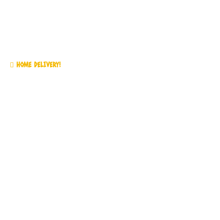
Meniu
HOME DELIVERY!
Acasa
Povestea noastra
Meniu
Meniu Nutritional
Galerie Foto
Tur Virtual 360
Contact