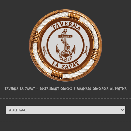
Taverna La Zavat – Restaurant Grecesc & Mancare Greceasca Autentica